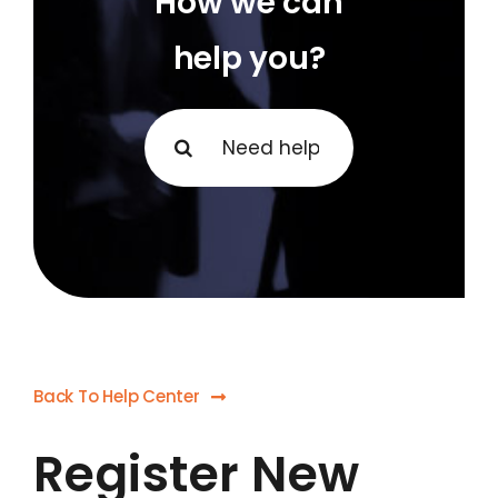
How we can
help you?
Search
for:
Back To Help Center
Register New